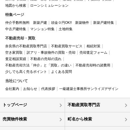
地図から検索
ローンシミュレーション
特集ページ
仲介手数料無料 新築戸建
頭金０円OK!! 新築物件
新築戸建特集
中古戸建特集
マンション特集
土地特集
不動産売却・買取
奈良県の不動産買取専門店
不動産買取サービス
相続対策
空き家買取
訳アリ・事故物件の買取・売却
売却査定フォーム
査定相談実績
不動産の売却の流れ
不動産売却方法「仲介」と「買取」の違い
不動産売却時の諸費用
少しでも高く売るポイント
よくある質問
当社について
会社案内
お知らせ
代表挨拶
一級建築士事務所サンライズデザイン
トップページ
不動産買取専門店
売買物件検索
町名から検索