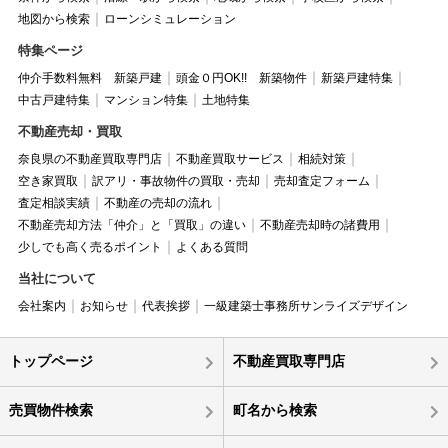
地図から検索
ローンシミュレーション
特集ページ
仲介手数料無料 新築戸建
頭金０円OK!! 新築物件
新築戸建特集
中古戸建特集
マンション特集
土地特集
不動産売却・買取
奈良県の不動産買取専門店
不動産買取サービス
相続対策
空き家買取
訳アリ・事故物件の買取・売却
売却査定フォーム
査定相談実績
不動産の売却の流れ
不動産売却方法「仲介」と「買取」の違い
不動産売却時の諸費用
少しでも高く売るポイント
よくある質問
当社について
会社案内
お知らせ
代表挨拶
一級建築士事務所サンライズデザイン
トップページ
不動産買取専門店
売買物件検索
町名から検索