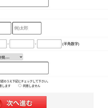
-
-
(半角数字)
確認のうえ下記にチェックして下さい。
意します
同意しません