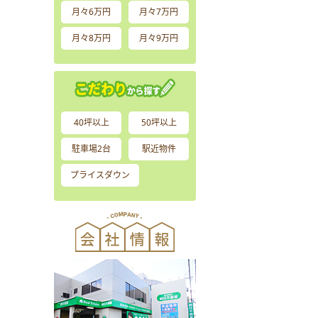
月々6万円
月々7万円
月々8万円
月々9万円
40坪以上
50坪以上
駐車場2台
駅近物件
プライスダウン