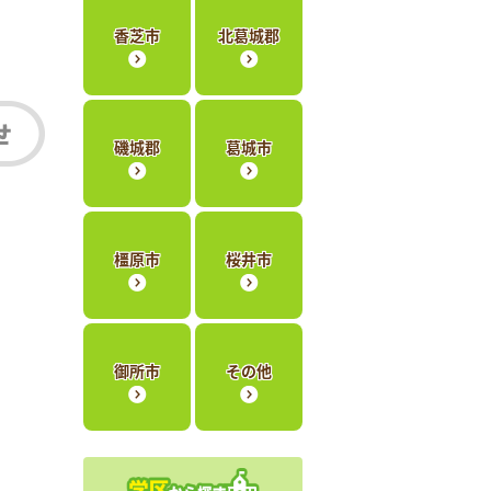
香芝市
北葛城郡
磯城郡
葛城市
橿原市
桜井市
御所市
その他