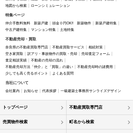
地図から検索
ローンシミュレーション
特集ページ
仲介手数料無料 新築戸建
頭金０円OK!! 新築物件
新築戸建特集
中古戸建特集
マンション特集
土地特集
不動産売却・買取
奈良県の不動産買取専門店
不動産買取サービス
相続対策
空き家買取
訳アリ・事故物件の買取・売却
売却査定フォーム
査定相談実績
不動産の売却の流れ
不動産売却方法「仲介」と「買取」の違い
不動産売却時の諸費用
少しでも高く売るポイント
よくある質問
当社について
会社案内
お知らせ
代表挨拶
一級建築士事務所サンライズデザイン
トップページ
不動産買取専門店
売買物件検索
町名から検索