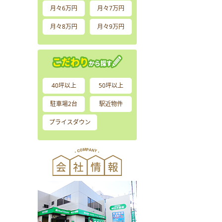
月々6万円
月々7万円
月々8万円
月々9万円
40坪以上
50坪以上
駐車場2台
駅近物件
プライスダウン