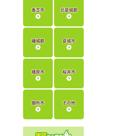
香芝市
北葛城郡
磯城郡
葛城市
橿原市
桜井市
御所市
その他