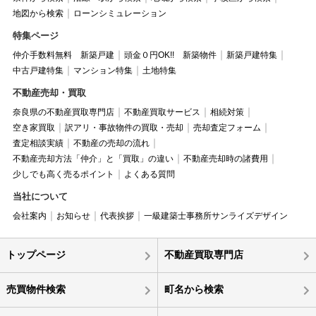
地図から検索
ローンシミュレーション
特集ページ
仲介手数料無料 新築戸建
頭金０円OK!! 新築物件
新築戸建特集
中古戸建特集
マンション特集
土地特集
不動産売却・買取
奈良県の不動産買取専門店
不動産買取サービス
相続対策
空き家買取
訳アリ・事故物件の買取・売却
売却査定フォーム
査定相談実績
不動産の売却の流れ
不動産売却方法「仲介」と「買取」の違い
不動産売却時の諸費用
少しでも高く売るポイント
よくある質問
当社について
会社案内
お知らせ
代表挨拶
一級建築士事務所サンライズデザイン
トップページ
不動産買取専門店
売買物件検索
町名から検索