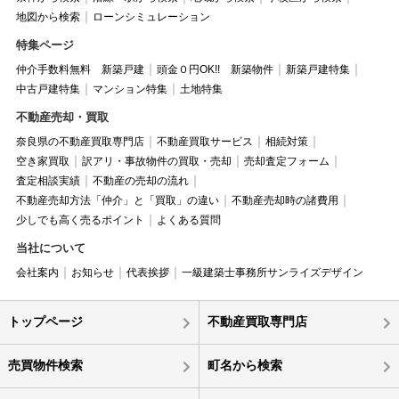
地図から検索
ローンシミュレーション
特集ページ
仲介手数料無料 新築戸建
頭金０円OK!! 新築物件
新築戸建特集
中古戸建特集
マンション特集
土地特集
不動産売却・買取
奈良県の不動産買取専門店
不動産買取サービス
相続対策
空き家買取
訳アリ・事故物件の買取・売却
売却査定フォーム
査定相談実績
不動産の売却の流れ
不動産売却方法「仲介」と「買取」の違い
不動産売却時の諸費用
少しでも高く売るポイント
よくある質問
当社について
会社案内
お知らせ
代表挨拶
一級建築士事務所サンライズデザイン
トップページ
不動産買取専門店
売買物件検索
町名から検索