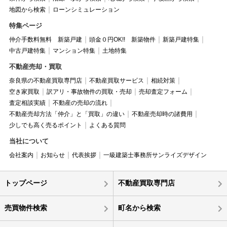
地図から検索
ローンシミュレーション
特集ページ
仲介手数料無料 新築戸建
頭金０円OK!! 新築物件
新築戸建特集
中古戸建特集
マンション特集
土地特集
不動産売却・買取
奈良県の不動産買取専門店
不動産買取サービス
相続対策
空き家買取
訳アリ・事故物件の買取・売却
売却査定フォーム
査定相談実績
不動産の売却の流れ
不動産売却方法「仲介」と「買取」の違い
不動産売却時の諸費用
少しでも高く売るポイント
よくある質問
当社について
会社案内
お知らせ
代表挨拶
一級建築士事務所サンライズデザイン
トップページ
不動産買取専門店
売買物件検索
町名から検索