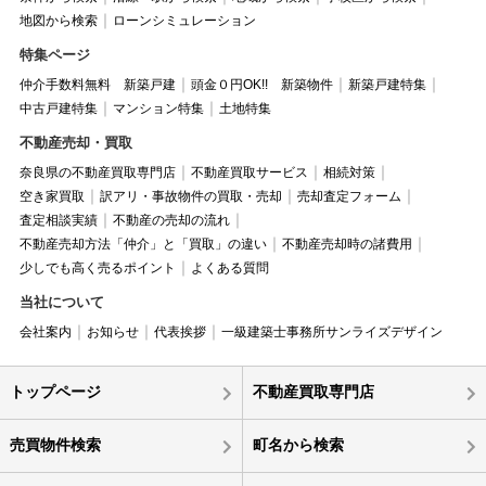
地図から検索
ローンシミュレーション
特集ページ
仲介手数料無料 新築戸建
頭金０円OK!! 新築物件
新築戸建特集
中古戸建特集
マンション特集
土地特集
不動産売却・買取
奈良県の不動産買取専門店
不動産買取サービス
相続対策
空き家買取
訳アリ・事故物件の買取・売却
売却査定フォーム
査定相談実績
不動産の売却の流れ
不動産売却方法「仲介」と「買取」の違い
不動産売却時の諸費用
少しでも高く売るポイント
よくある質問
当社について
会社案内
お知らせ
代表挨拶
一級建築士事務所サンライズデザイン
トップページ
不動産買取専門店
売買物件検索
町名から検索