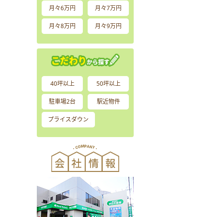
月々6万円
月々7万円
月々8万円
月々9万円
40坪以上
50坪以上
駐車場2台
駅近物件
プライスダウン