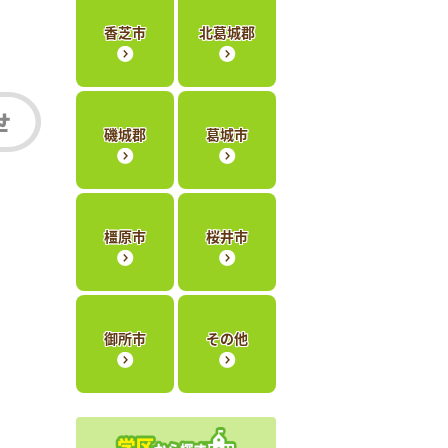
香芝市
北葛城郡
磯城郡
葛城市
橿原市
桜井市
御所市
その他