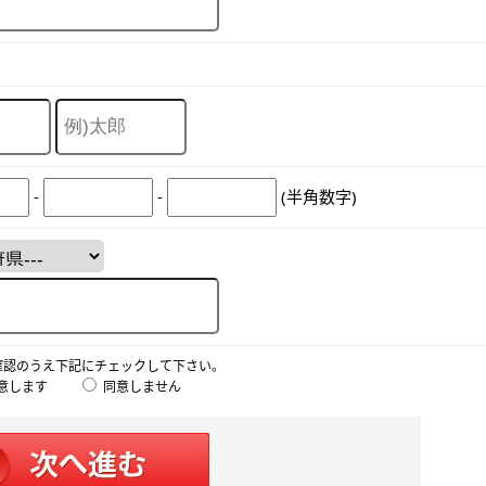
-
-
(半角数字)
確認のうえ下記にチェックして下さい。
意します
同意しません