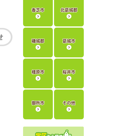
香芝市
北葛城郡
磯城郡
葛城市
橿原市
桜井市
御所市
その他