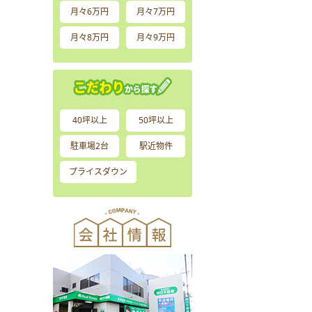
月々6万円
月々7万円
月々8万円
月々9万円
40坪以上
50坪以上
駐車場2台
駅近物件
プライスダウン