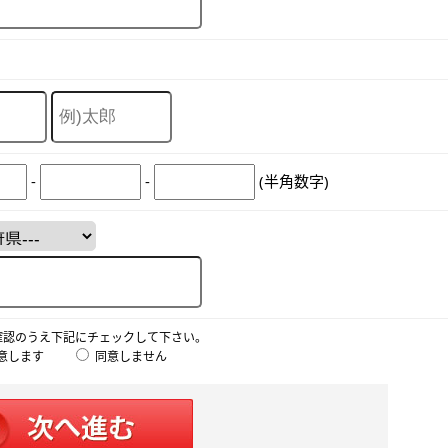
-
-
(半角数字)
確認のうえ下記にチェックして下さい。
意します
同意しません