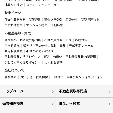
地図から検索
ローンシミュレーション
特集ページ
仲介手数料無料 新築戸建
頭金０円OK!! 新築物件
新築戸建特集
中古戸建特集
マンション特集
土地特集
不動産売却・買取
奈良県の不動産買取専門店
不動産買取サービス
相続対策
空き家買取
訳アリ・事故物件の買取・売却
売却査定フォーム
査定相談実績
不動産の売却の流れ
不動産売却方法「仲介」と「買取」の違い
不動産売却時の諸費用
少しでも高く売るポイント
よくある質問
当社について
会社案内
お知らせ
代表挨拶
一級建築士事務所サンライズデザイン
トップページ
不動産買取専門店
売買物件検索
町名から検索