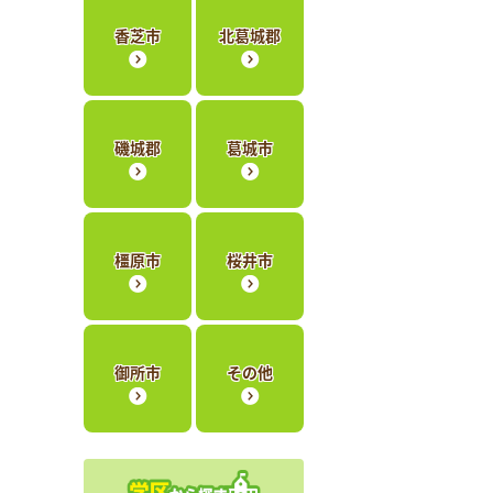
香芝市
北葛城郡
磯城郡
葛城市
橿原市
桜井市
御所市
その他