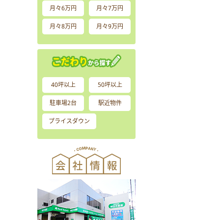
月々6万円
月々7万円
月々8万円
月々9万円
40坪以上
50坪以上
駐車場2台
駅近物件
プライスダウン