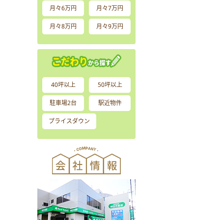
月々6万円
月々7万円
月々8万円
月々9万円
40坪以上
50坪以上
駐車場2台
駅近物件
プライスダウン