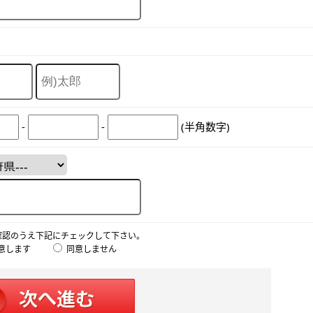
-
-
(半角数字)
確認のうえ下記にチェックして下さい。
意します
同意しません