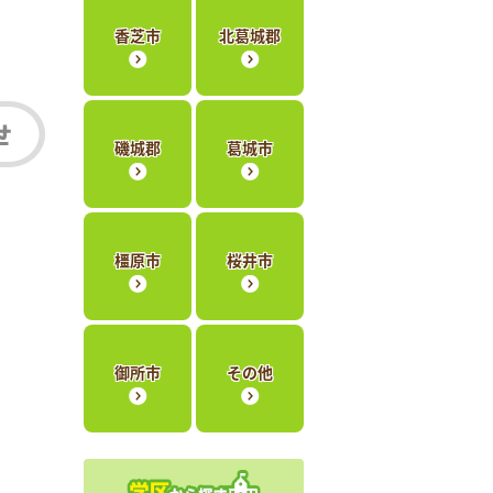
香芝市
北葛城郡
磯城郡
葛城市
橿原市
桜井市
御所市
その他