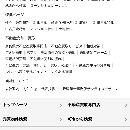
地図から検索
ローンシミュレーション
特集ページ
仲介手数料無料 新築戸建
頭金０円OK!! 新築物件
新築戸建特集
中古戸建特集
マンション特集
土地特集
不動産売却・買取
奈良県の不動産買取専門店
不動産買取サービス
相続対策
空き家買取
訳アリ・事故物件の買取・売却
売却査定フォーム
査定相談実績
不動産の売却の流れ
不動産売却方法「仲介」と「買取」の違い
不動産売却時の諸費用
少しでも高く売るポイント
よくある質問
当社について
会社案内
お知らせ
代表挨拶
一級建築士事務所サンライズデザイン
トップページ
不動産買取専門店
売買物件検索
町名から検索