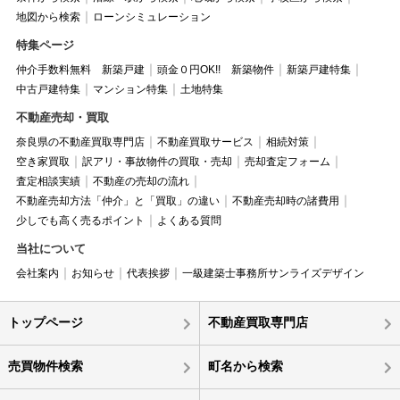
地図から検索
ローンシミュレーション
特集ページ
仲介手数料無料 新築戸建
頭金０円OK!! 新築物件
新築戸建特集
中古戸建特集
マンション特集
土地特集
不動産売却・買取
奈良県の不動産買取専門店
不動産買取サービス
相続対策
空き家買取
訳アリ・事故物件の買取・売却
売却査定フォーム
査定相談実績
不動産の売却の流れ
不動産売却方法「仲介」と「買取」の違い
不動産売却時の諸費用
少しでも高く売るポイント
よくある質問
当社について
会社案内
お知らせ
代表挨拶
一級建築士事務所サンライズデザイン
トップページ
不動産買取専門店
売買物件検索
町名から検索