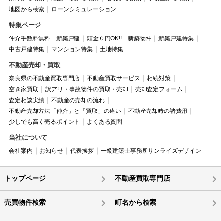
地図から検索
ローンシミュレーション
特集ページ
仲介手数料無料 新築戸建
頭金０円OK!! 新築物件
新築戸建特集
中古戸建特集
マンション特集
土地特集
不動産売却・買取
奈良県の不動産買取専門店
不動産買取サービス
相続対策
空き家買取
訳アリ・事故物件の買取・売却
売却査定フォーム
査定相談実績
不動産の売却の流れ
不動産売却方法「仲介」と「買取」の違い
不動産売却時の諸費用
少しでも高く売るポイント
よくある質問
当社について
会社案内
お知らせ
代表挨拶
一級建築士事務所サンライズデザイン
トップページ
不動産買取専門店
売買物件検索
町名から検索