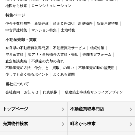
地図から検索
ローンシミュレーション
特集ページ
仲介手数料無料 新築戸建
頭金０円OK!! 新築物件
新築戸建特集
中古戸建特集
マンション特集
土地特集
不動産売却・買取
奈良県の不動産買取専門店
不動産買取サービス
相続対策
空き家買取
訳アリ・事故物件の買取・売却
売却査定フォーム
査定相談実績
不動産の売却の流れ
不動産売却方法「仲介」と「買取」の違い
不動産売却時の諸費用
少しでも高く売るポイント
よくある質問
当社について
会社案内
お知らせ
代表挨拶
一級建築士事務所サンライズデザイン
トップページ
不動産買取専門店
売買物件検索
町名から検索