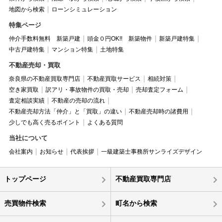
地図から検索
ローンシミュレーション
特集ページ
仲介手数料無料 新築戸建
頭金０円OK!! 新築物件
新築戸建特集
中古戸建特集
マンション特集
土地特集
不動産売却・買取
奈良県の不動産買取専門店
不動産買取サービス
相続対策
空き家買取
訳アリ・事故物件の買取・売却
売却査定フォーム
査定相談実績
不動産の売却の流れ
不動産売却方法「仲介」と「買取」の違い
不動産売却時の諸費用
少しでも高く売るポイント
よくある質問
当社について
会社案内
お知らせ
代表挨拶
一級建築士事務所サンライズデザイン
トップページ
不動産買取専門店
売買物件検索
町名から検索