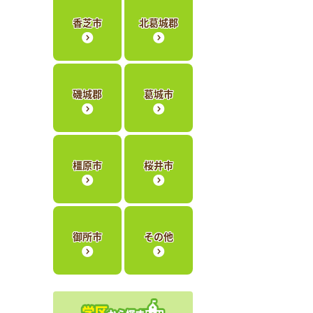
香芝市
北葛城郡
磯城郡
葛城市
橿原市
桜井市
御所市
その他