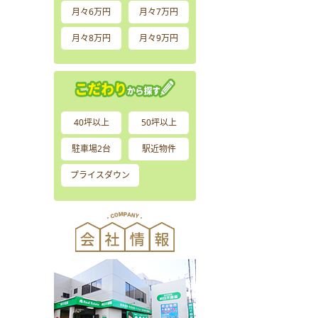
月々6万円
月々7万円
月々8万円
月々9万円
40坪以上
50坪以上
駐車場2台
駅近物件
プライスダウン