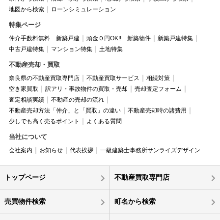
地図から検索
ローンシミュレーション
特集ページ
仲介手数料無料 新築戸建
頭金０円OK!! 新築物件
新築戸建特集
中古戸建特集
マンション特集
土地特集
不動産売却・買取
奈良県の不動産買取専門店
不動産買取サービス
相続対策
空き家買取
訳アリ・事故物件の買取・売却
売却査定フォーム
査定相談実績
不動産の売却の流れ
不動産売却方法「仲介」と「買取」の違い
不動産売却時の諸費用
少しでも高く売るポイント
よくある質問
当社について
会社案内
お知らせ
代表挨拶
一級建築士事務所サンライズデザイン
トップページ
不動産買取専門店
売買物件検索
町名から検索