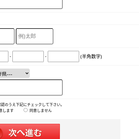
-
-
(半角数字)
確認のうえ下記にチェックして下さい。
意します
同意しません