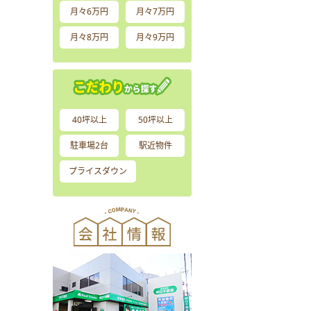
月々6万円
月々7万円
月々8万円
月々9万円
40坪以上
50坪以上
駐車場2台
駅近物件
プライスダウン