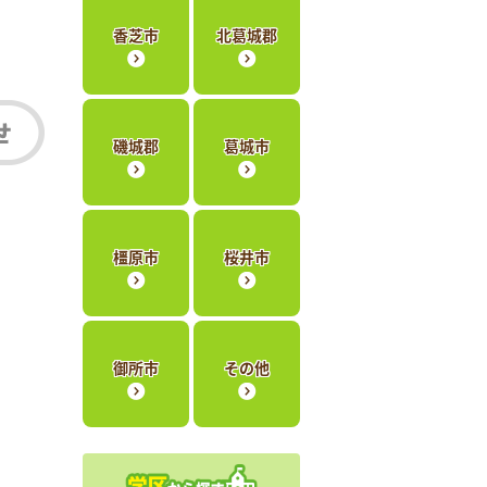
香芝市
北葛城郡
磯城郡
葛城市
橿原市
桜井市
御所市
その他