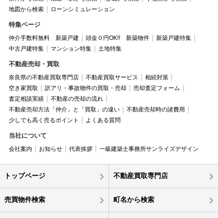
地図から検索
ローンシミュレーション
特集ページ
仲介手数料無料 新築戸建
頭金０円OK!! 新築物件
新築戸建特集
中古戸建特集
マンション特集
土地特集
不動産売却・買取
奈良県の不動産買取専門店
不動産買取サービス
相続対策
空き家買取
訳アリ・事故物件の買取・売却
売却査定フォーム
査定相談実績
不動産の売却の流れ
不動産売却方法「仲介」と「買取」の違い
不動産売却時の諸費用
少しでも高く売るポイント
よくある質問
当社について
会社案内
お知らせ
代表挨拶
一級建築士事務所サンライズデザイン
トップページ
不動産買取専門店
売買物件検索
町名から検索