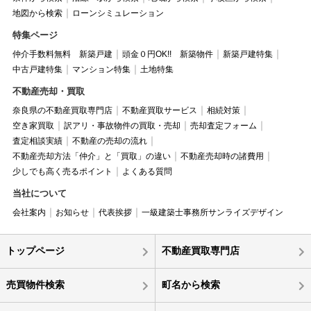
地図から検索
ローンシミュレーション
特集ページ
仲介手数料無料 新築戸建
頭金０円OK!! 新築物件
新築戸建特集
中古戸建特集
マンション特集
土地特集
不動産売却・買取
奈良県の不動産買取専門店
不動産買取サービス
相続対策
空き家買取
訳アリ・事故物件の買取・売却
売却査定フォーム
査定相談実績
不動産の売却の流れ
不動産売却方法「仲介」と「買取」の違い
不動産売却時の諸費用
少しでも高く売るポイント
よくある質問
当社について
会社案内
お知らせ
代表挨拶
一級建築士事務所サンライズデザイン
トップページ
不動産買取専門店
売買物件検索
町名から検索