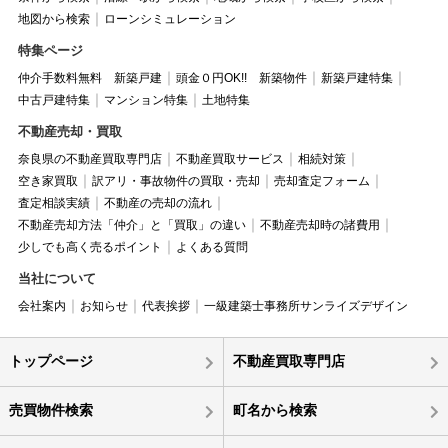
地図から検索
ローンシミュレーション
特集ページ
仲介手数料無料 新築戸建
頭金０円OK!! 新築物件
新築戸建特集
中古戸建特集
マンション特集
土地特集
不動産売却・買取
奈良県の不動産買取専門店
不動産買取サービス
相続対策
空き家買取
訳アリ・事故物件の買取・売却
売却査定フォーム
査定相談実績
不動産の売却の流れ
不動産売却方法「仲介」と「買取」の違い
不動産売却時の諸費用
少しでも高く売るポイント
よくある質問
当社について
会社案内
お知らせ
代表挨拶
一級建築士事務所サンライズデザイン
トップページ
不動産買取専門店
売買物件検索
町名から検索