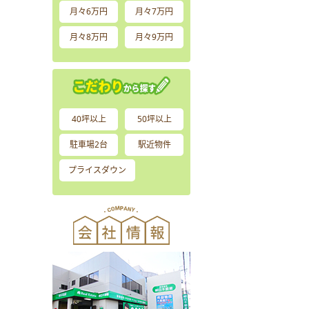
月々6万円
月々7万円
月々8万円
月々9万円
40坪以上
50坪以上
駐車場2台
駅近物件
プライスダウン