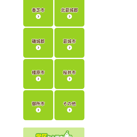
香芝市
北葛城郡
磯城郡
葛城市
橿原市
桜井市
御所市
その他