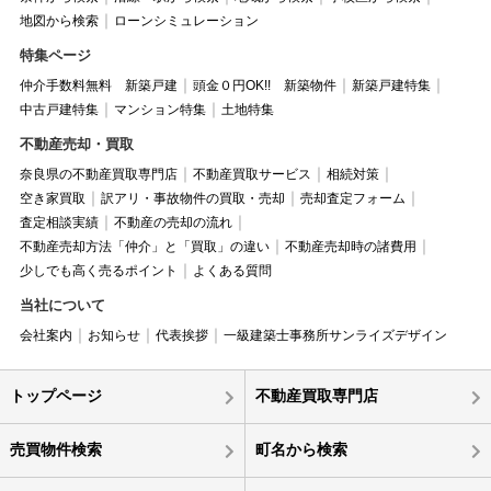
地図から検索
ローンシミュレーション
特集ページ
仲介手数料無料 新築戸建
頭金０円OK!! 新築物件
新築戸建特集
中古戸建特集
マンション特集
土地特集
不動産売却・買取
奈良県の不動産買取専門店
不動産買取サービス
相続対策
空き家買取
訳アリ・事故物件の買取・売却
売却査定フォーム
査定相談実績
不動産の売却の流れ
不動産売却方法「仲介」と「買取」の違い
不動産売却時の諸費用
少しでも高く売るポイント
よくある質問
当社について
会社案内
お知らせ
代表挨拶
一級建築士事務所サンライズデザイン
トップページ
不動産買取専門店
売買物件検索
町名から検索