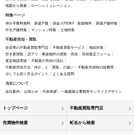
地図から検索
ローンシミュレーション
特集ページ
仲介手数料無料 新築戸建
頭金０円OK!! 新築物件
新築戸建特集
中古戸建特集
マンション特集
土地特集
不動産売却・買取
奈良県の不動産買取専門店
不動産買取サービス
相続対策
空き家買取
訳アリ・事故物件の買取・売却
売却査定フォーム
査定相談実績
不動産の売却の流れ
不動産売却方法「仲介」と「買取」の違い
不動産売却時の諸費用
少しでも高く売るポイント
よくある質問
当社について
会社案内
お知らせ
代表挨拶
一級建築士事務所サンライズデザイン
トップページ
不動産買取専門店
売買物件検索
町名から検索