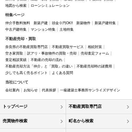
地図から検索
ローンシミュレーション
特集ページ
仲介手数料無料 新築戸建
頭金０円OK!! 新築物件
新築戸建特集
中古戸建特集
マンション特集
土地特集
不動産売却・買取
奈良県の不動産買取専門店
不動産買取サービス
相続対策
空き家買取
訳アリ・事故物件の買取・売却
売却査定フォーム
査定相談実績
不動産の売却の流れ
不動産売却方法「仲介」と「買取」の違い
不動産売却時の諸費用
少しでも高く売るポイント
よくある質問
当社について
会社案内
お知らせ
代表挨拶
一級建築士事務所サンライズデザイン
トップページ
不動産買取専門店
売買物件検索
町名から検索