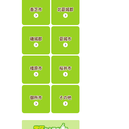
香芝市
北葛城郡
磯城郡
葛城市
橿原市
桜井市
御所市
その他