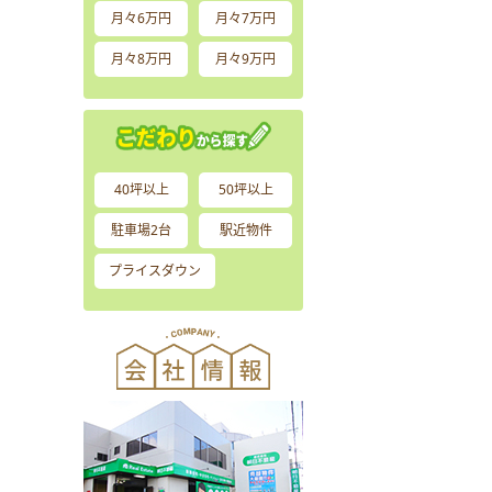
月々6万円
月々7万円
月々8万円
月々9万円
40坪以上
50坪以上
駐車場2台
駅近物件
プライスダウン