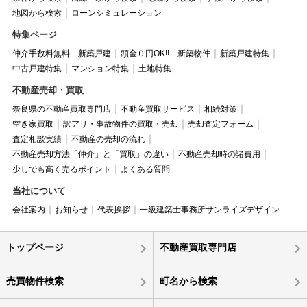
地図から検索
ローンシミュレーション
特集ページ
仲介手数料無料 新築戸建
頭金０円OK!! 新築物件
新築戸建特集
中古戸建特集
マンション特集
土地特集
不動産売却・買取
奈良県の不動産買取専門店
不動産買取サービス
相続対策
空き家買取
訳アリ・事故物件の買取・売却
売却査定フォーム
査定相談実績
不動産の売却の流れ
不動産売却方法「仲介」と「買取」の違い
不動産売却時の諸費用
少しでも高く売るポイント
よくある質問
当社について
会社案内
お知らせ
代表挨拶
一級建築士事務所サンライズデザイン
トップページ
不動産買取専門店
売買物件検索
町名から検索