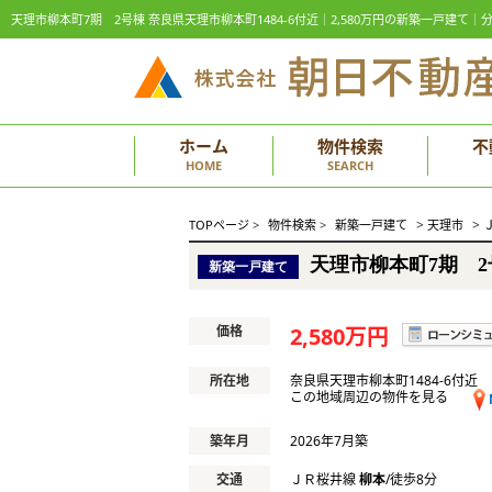
天理市柳本町7期 2号棟 奈良県天理市柳本町1484-6付近｜2,580万円の新築一戸建
ホーム
物件検索
不
HOME
SEARCH
>
>
TOPページ
>
物件検索
>
新築一戸建て
天理市
天理市柳本町7期 2
新築一戸建て
価格
2,580万円
所在地
奈良県天理市柳本町1484-6付近
この地域周辺の物件を見る
築年月
2026年7月築
交通
ＪＲ桜井線
柳本
/徒歩8分