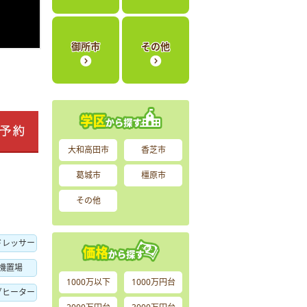
御所市
その他
大和高田市
香芝市
葛城市
橿原市
その他
ドレッサー
機置場
1000万以下
1000万円台
グヒーター