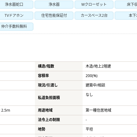
浄水器蛇口
浄水器
Wクローゼット
床下
TVドアホン
住宅性能保証付
カースペース2台
本下
仲介手数料無料
構造/階数
木造/
地上2階建
容積率
200(%)
現況/引渡し
建築中/相談
なし
私道負担面積
 2.5ｍ
用途地域
第一種住居地域
法令上の制限
-
地勢
平坦