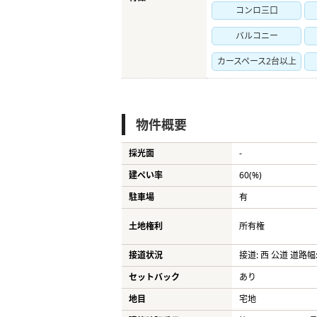
コンロ三口
バルコニー
カースペース2台以上
物件概要
採光面
-
建ぺい率
60(%)
駐車場
有
土地権利
所有権
接道状況
接道: 西 公道 道路幅:
セットバック
あり
地目
宅地