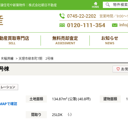
物件検索
て｜分譲住宅や新築物件｜株式会社朝日不動産
営業時間／9:00
動産買取専門店
無料売却査定
お知らせ
SELL
ASSESSMENT
NEWS
>
ＪＲ桜井線
天理市柳本町7期 2号棟
号棟
土地面積
134.87m² (公簿) (40.8坪)
建物面積
MAPで確認
間取り
2SLDK （-）