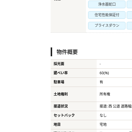
浄水器蛇口
住宅性能保証付
プライスダウン
物件概要
採光面
-
建ぺい率
60(%)
駐車場
有
土地権利
所有権
接道状況
接道: 西 公道 道路幅:
セットバック
なし
地目
宅地