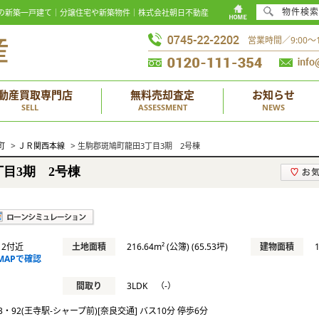
物件検索
0万円の新築一戸建て｜分譲住宅や新築物件｜株式会社朝日不動産
営業時間／9:00
動産買取専門店
無料売却査定
お知らせ
SELL
ASSESSMENT
NEWS
>
>
町
ＪＲ関西本線
生駒郡斑鳩町龍田3丁目3期 2号棟
目3期 2号棟
12付近
土地面積
216.64m² (公簿) (65.53坪)
建物面積
MAPで確認
間取り
3LDK （-）
63・92(王寺駅-シャープ前)[奈良交通] バス10分 停歩6分