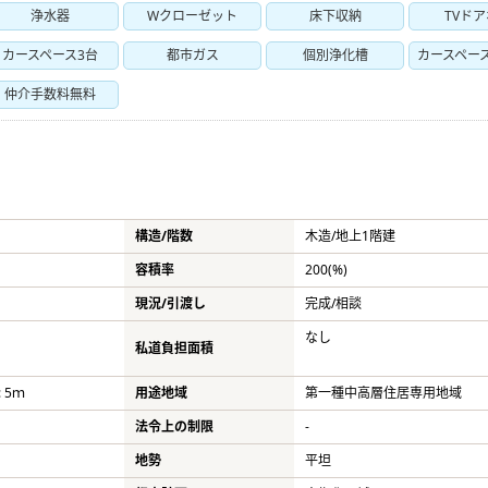
浄水器
Wクローゼット
床下収納
TVド
カースペース3台
都市ガス
個別浄化槽
カースペー
仲介手数料無料
構造/階数
木造/
地上1階建
容積率
200(%)
現況/引渡し
完成/相談
なし
私道負担面積
 5ｍ
用途地域
第一種中高層住居専用地域
法令上の制限
-
地勢
平坦