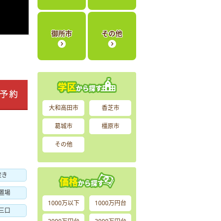
御所市
その他
大和高田市
香芝市
葛城市
橿原市
その他
焚き
置場
1000万以下
1000万円台
三口