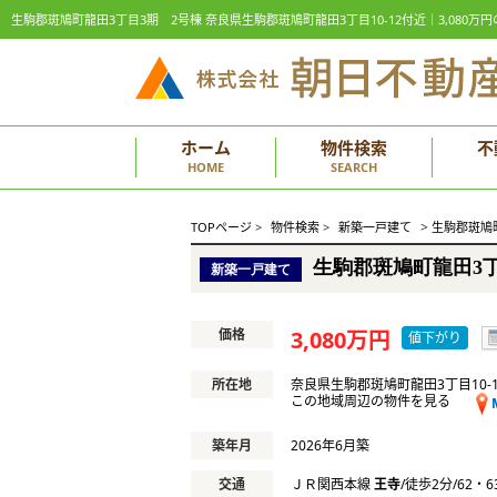
生駒郡斑鳩町龍田3丁目3期 2号棟 奈良県生駒郡斑鳩町龍田3丁目10-12付近｜3,08
ホーム
物件検索
不
HOME
SEARCH
>
TOPページ
>
物件検索
>
新築一戸建て
生駒郡斑鳩
生駒郡斑鳩町龍田3丁
新築一戸建て
価格
3,080万円
値下がり
所在地
奈良県生駒郡斑鳩町龍田3丁目10-
この地域周辺の物件を見る
築年月
2026年6月築
交通
ＪＲ関西本線
王寺
/徒歩2分/62・