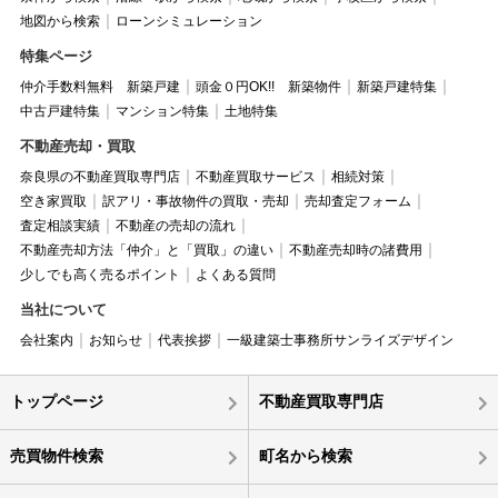
地図から検索
ローンシミュレーション
特集ページ
仲介手数料無料 新築戸建
頭金０円OK!! 新築物件
新築戸建特集
中古戸建特集
マンション特集
土地特集
不動産売却・買取
奈良県の不動産買取専門店
不動産買取サービス
相続対策
空き家買取
訳アリ・事故物件の買取・売却
売却査定フォーム
査定相談実績
不動産の売却の流れ
不動産売却方法「仲介」と「買取」の違い
不動産売却時の諸費用
少しでも高く売るポイント
よくある質問
当社について
会社案内
お知らせ
代表挨拶
一級建築士事務所サンライズデザイン
トップページ
不動産買取専門店
売買物件検索
町名から検索