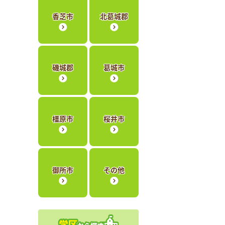
香芝市
北葛城郡
磯城郡
葛城市
橿原市
桜井市
御所市
その他