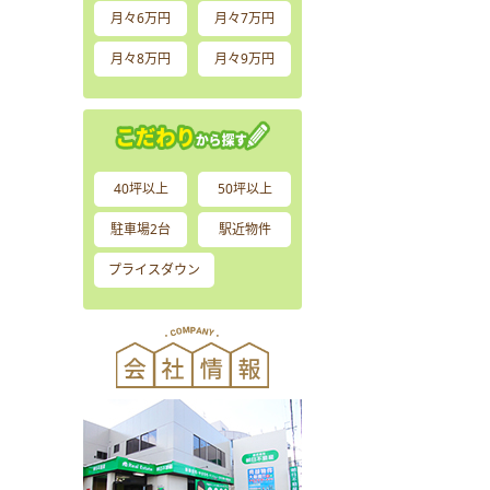
月々6万円
月々7万円
月々8万円
月々9万円
40坪以上
50坪以上
駐車場2台
駅近物件
プライスダウン