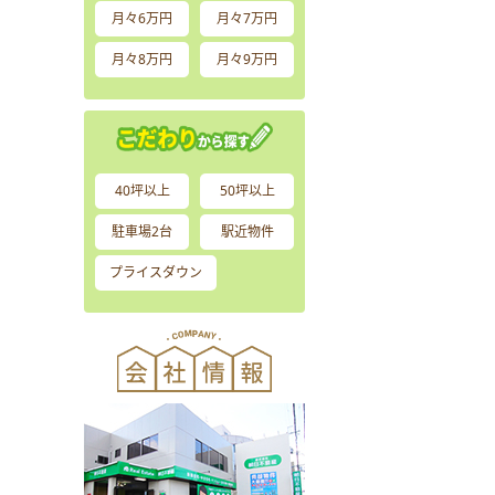
月々6万円
月々7万円
月々8万円
月々9万円
40坪以上
50坪以上
駐車場2台
駅近物件
プライスダウン