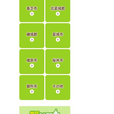
香芝市
北葛城郡
磯城郡
葛城市
橿原市
桜井市
御所市
その他