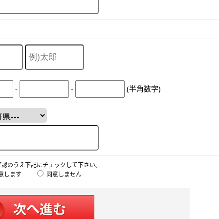
-
-
(半角数字)
確認のうえ下記にチェックして下さい。
意します
同意しません