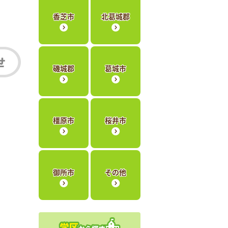
香芝市
北葛城郡
磯城郡
葛城市
橿原市
桜井市
御所市
その他