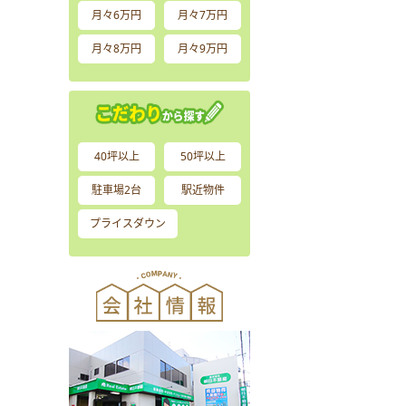
月々6万円
月々7万円
月々8万円
月々9万円
40坪以上
50坪以上
駐車場2台
駅近物件
プライスダウン