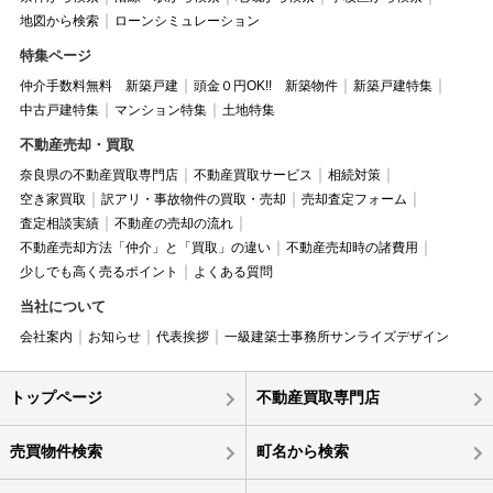
地図から検索
ローンシミュレーション
特集ページ
仲介手数料無料 新築戸建
頭金０円OK!! 新築物件
新築戸建特集
中古戸建特集
マンション特集
土地特集
不動産売却・買取
奈良県の不動産買取専門店
不動産買取サービス
相続対策
空き家買取
訳アリ・事故物件の買取・売却
売却査定フォーム
査定相談実績
不動産の売却の流れ
不動産売却方法「仲介」と「買取」の違い
不動産売却時の諸費用
少しでも高く売るポイント
よくある質問
当社について
会社案内
お知らせ
代表挨拶
一級建築士事務所サンライズデザイン
トップページ
不動産買取専門店
売買物件検索
町名から検索