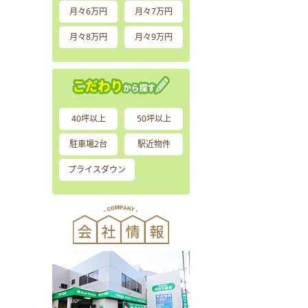
月々6万円
月々7万円
月々8万円
月々9万円
40坪以上
50坪以上
駐車場2台
駅近物件
プライスダウン