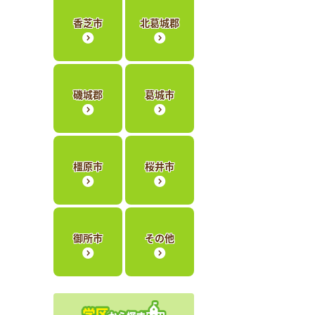
香芝市
北葛城郡
磯城郡
葛城市
橿原市
桜井市
御所市
その他