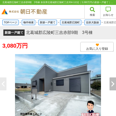
北葛城郡広陵町三吉赤部9期 3号棟 奈良県北葛城郡広陵町三吉304-1付近｜3,080万円の新築一戸建て｜分譲住宅や新築物件｜株式会社朝日不動産
検索
お知らせ
TOPページ
>
物件検索
>
新築一戸建て
>
北葛城郡広陵町
>
近鉄大阪線
>
北葛城郡広
北葛城郡広陵町三吉赤部9期 3号棟
新築一戸建て
3,080万円
お気に入り登録