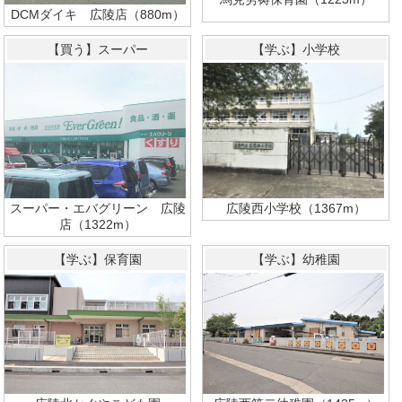
DCMダイキ 広陵店（880m）
【買う】スーパー
【学ぶ】小学校
スーパー・エバグリーン 広陵
広陵西小学校（1367m）
店（1322m）
【学ぶ】保育園
【学ぶ】幼稚園