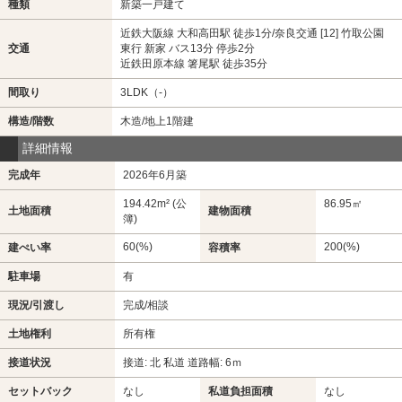
種類
新築一戸建て
近鉄大阪線 大和高田駅 徒歩1分/奈良交通 [12] 竹取公園
交通
東行 新家 バス13分 停歩2分
近鉄田原本線 箸尾駅 徒歩35分
間取り
3LDK（-）
構造/階数
木造/地上1階建
詳細情報
完成年
2026年6月築
194.42m² (公
86.95㎡
土地面積
建物面積
簿)
60(%)
200(%)
建ぺい率
容積率
駐車場
有
現況/引渡し
完成/相談
土地権利
所有権
接道状況
接道: 北 私道 道路幅: 6ｍ
セットバック
なし
私道負担面積
なし