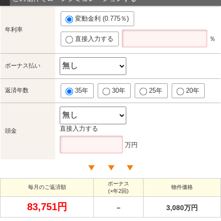
変動金利 (0.775％)
年利率
直接入力する
％
ボーナス払い
返済年数
35年
30年
25年
20年
直接入力する
頭金
万円
ボーナス
毎月のご返済額
物件価格
(×年2回)
83,751円
－
3,080万円