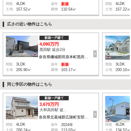
4LDK
4LDK
間取
築年
新築
間取
土地
157.52㎡
建物
110.54㎡
土地
157.22㎡
広さの近い物件はこちら
新築一戸建て
4,090万円
黒田駅 徒歩2分
奈良県磯城郡田原本町黒田285-1付近
3LDK
3LDK
間取
築年
新築
間取
土地
205.90㎡
建物
103.17㎡
土地
200.10㎡
同じ学区の物件はこちら
新築一戸建て
3,670万円
大和高田駅 徒歩1分
奈良県北葛城郡広陵町安部218-1付近
4LDK
4LDK
間取
築年
2024年
間取
土地
200.24㎡
建物
113.03㎡
土地
134.52㎡