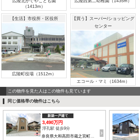
広陵北かぐやこども園
広陵西第二幼稚園（1435m）
（1413m）
【生活】市役所・区役所
【買う】スーパー/ショッピング
センター
広陵町役場（1512m）
エコール・マミ（1634m）
この物件を見た人はこの物件も見ています
同じ価格帯の物件はこちら
新築一戸建て
3,490万円
浮孔駅 徒歩9分
奈良県大和高田市蔵之宮町2-10付近