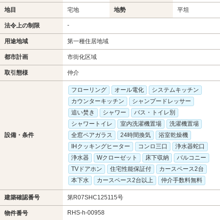
地目
宅地
地勢
平坦
-
法令上の制限
用途地域
第一種住居地域
都市計画
市街化区域
取引態様
仲介
フローリング
オール電化
システムキッチン
カウンターキッチン
シャンプードレッサー
追い焚き
シャワー
バス・トイレ別
シャワートイレ
室内洗濯機置場
洗濯機置場
設備・条件
全窓ペアガラス
24時間換気
浴室乾燥機
IHクッキングヒーター
コンロ三口
浄水器蛇口
浄水器
Wクローゼット
床下収納
バルコニー
TVドアホン
住宅性能保証付
カースペース2台
本下水
カースペース2台以上
仲介手数料無料
建築確認番号
第R07SHC125115号
RHS-h-00958
物件番号