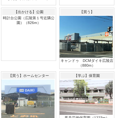
【出かける】公園
【買う】
時計台公園（広陵第１号近隣公
園）（826m）
キャンドゥ DCMダイキ広陵店
（880m）
【買う】ホームセンター
【学ぶ】保育園
馬見労祷保育園（1223m）