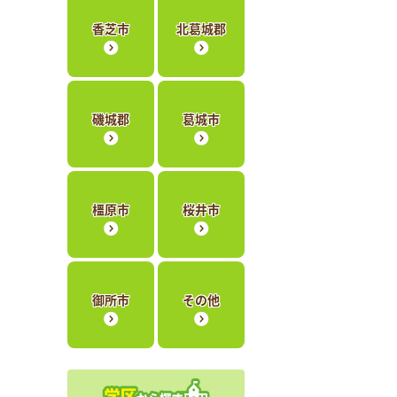
香芝市
北葛城郡
磯城郡
葛城市
橿原市
桜井市
御所市
その他