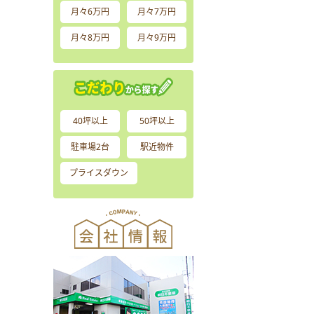
月々6万円
月々7万円
月々8万円
月々9万円
40坪以上
50坪以上
駐車場2台
駅近物件
プライスダウン