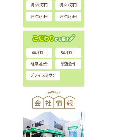
月々6万円
月々7万円
月々8万円
月々9万円
40坪以上
50坪以上
駐車場2台
駅近物件
プライスダウン