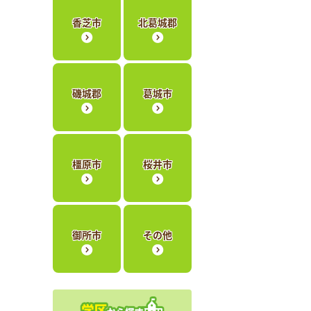
香芝市
北葛城郡
磯城郡
葛城市
橿原市
桜井市
御所市
その他