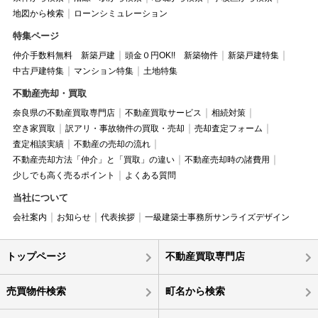
地図から検索
ローンシミュレーション
特集ページ
仲介手数料無料 新築戸建
頭金０円OK!! 新築物件
新築戸建特集
中古戸建特集
マンション特集
土地特集
不動産売却・買取
奈良県の不動産買取専門店
不動産買取サービス
相続対策
空き家買取
訳アリ・事故物件の買取・売却
売却査定フォーム
査定相談実績
不動産の売却の流れ
不動産売却方法「仲介」と「買取」の違い
不動産売却時の諸費用
少しでも高く売るポイント
よくある質問
当社について
会社案内
お知らせ
代表挨拶
一級建築士事務所サンライズデザイン
トップページ
不動産買取専門店
売買物件検索
町名から検索