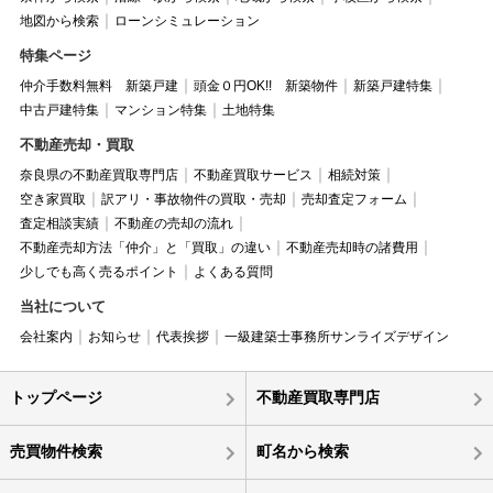
地図から検索
ローンシミュレーション
特集ページ
仲介手数料無料 新築戸建
頭金０円OK!! 新築物件
新築戸建特集
中古戸建特集
マンション特集
土地特集
不動産売却・買取
奈良県の不動産買取専門店
不動産買取サービス
相続対策
空き家買取
訳アリ・事故物件の買取・売却
売却査定フォーム
査定相談実績
不動産の売却の流れ
不動産売却方法「仲介」と「買取」の違い
不動産売却時の諸費用
少しでも高く売るポイント
よくある質問
当社について
会社案内
お知らせ
代表挨拶
一級建築士事務所サンライズデザイン
トップページ
不動産買取専門店
売買物件検索
町名から検索