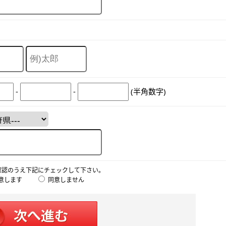
-
-
(半角数字)
確認のうえ下記にチェックして下さい。
意します
同意しません