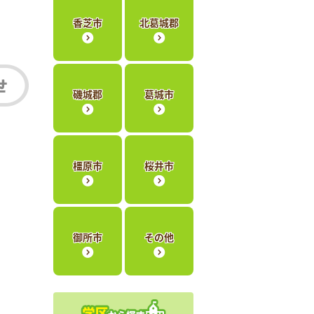
香芝市
北葛城郡
磯城郡
葛城市
橿原市
桜井市
御所市
その他