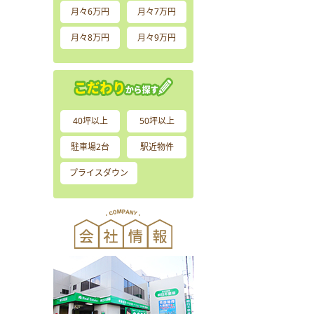
月々6万円
月々7万円
月々8万円
月々9万円
40坪以上
50坪以上
駐車場2台
駅近物件
プライスダウン