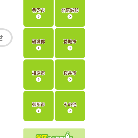
香芝市
北葛城郡
磯城郡
葛城市
橿原市
桜井市
御所市
その他