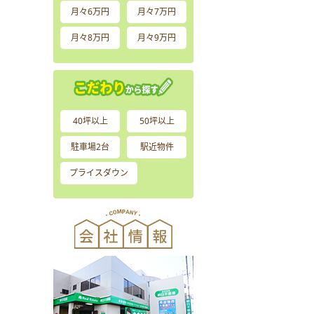
月々6万円
月々7万円
月々8万円
月々9万円
40坪以上
50坪以上
駐車場2台
駅近物件
プライスダウン