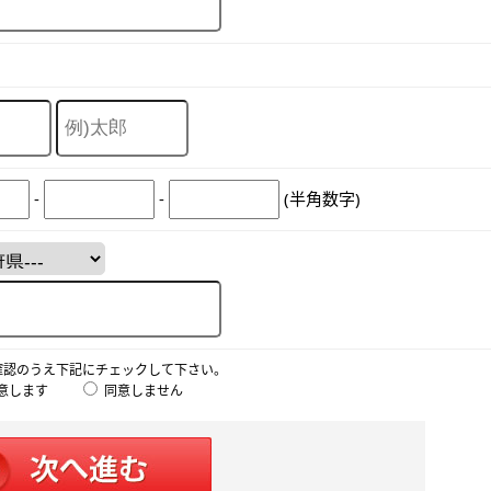
-
-
(半角数字)
確認のうえ下記にチェックして下さい。
意します
同意しません