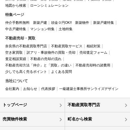
地図から検索
ローンシミュレーション
特集ページ
仲介手数料無料 新築戸建
頭金０円OK!! 新築物件
新築戸建特集
中古戸建特集
マンション特集
土地特集
不動産売却・買取
奈良県の不動産買取専門店
不動産買取サービス
相続対策
空き家買取
訳アリ・事故物件の買取・売却
売却査定フォーム
査定相談実績
不動産の売却の流れ
不動産売却方法「仲介」と「買取」の違い
不動産売却時の諸費用
少しでも高く売るポイント
よくある質問
当社について
会社案内
お知らせ
代表挨拶
一級建築士事務所サンライズデザイン
トップページ
不動産買取専門店
売買物件検索
町名から検索