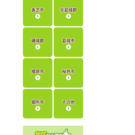
香芝市
北葛城郡
磯城郡
葛城市
橿原市
桜井市
御所市
その他