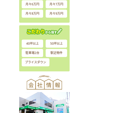
月々6万円
月々7万円
月々8万円
月々9万円
40坪以上
50坪以上
駐車場2台
駅近物件
プライスダウン