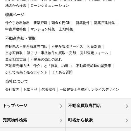
地図から検索
ローンシミュレーション
特集ページ
仲介手数料無料 新築戸建
頭金０円OK!! 新築物件
新築戸建特集
中古戸建特集
マンション特集
土地特集
不動産売却・買取
奈良県の不動産買取専門店
不動産買取サービス
相続対策
空き家買取
訳アリ・事故物件の買取・売却
売却査定フォーム
査定相談実績
不動産の売却の流れ
不動産売却方法「仲介」と「買取」の違い
不動産売却時の諸費用
少しでも高く売るポイント
よくある質問
当社について
会社案内
お知らせ
代表挨拶
一級建築士事務所サンライズデザイン
トップページ
不動産買取専門店
売買物件検索
町名から検索