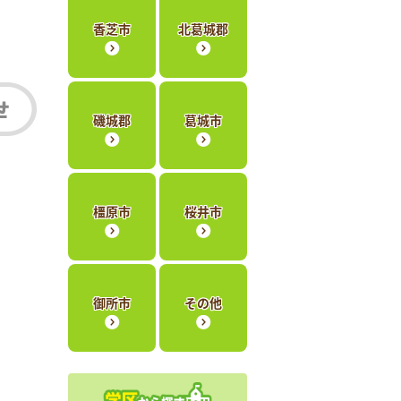
香芝市
北葛城郡
磯城郡
葛城市
橿原市
桜井市
御所市
その他