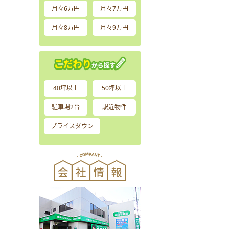
月々6万円
月々7万円
月々8万円
月々9万円
40坪以上
50坪以上
駐車場2台
駅近物件
プライスダウン