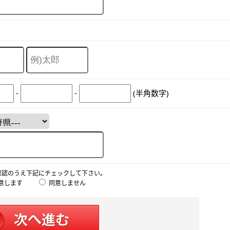
-
-
(半角数字)
確認のうえ下記にチェックして下さい。
意します
同意しません